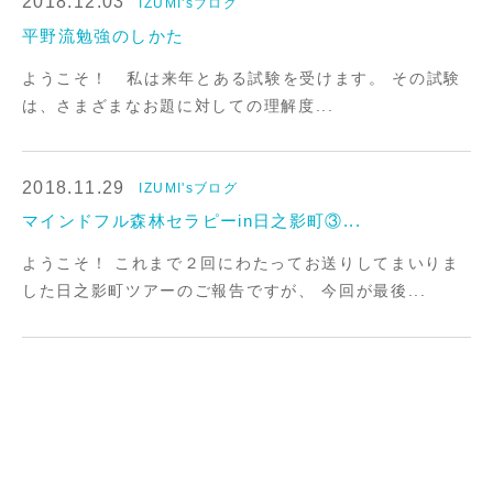
2018.12.03
IZUMI'sブログ
平野流勉強のしかた
ようこそ！ 私は来年とある試験を受けます。 その試験
は、さまざまなお題に対しての理解度...
2018.11.29
IZUMI'sブログ
マインドフル森林セラピーin日之影町③...
ようこそ！ これまで２回にわたってお送りしてまいりま
した日之影町ツアーのご報告ですが、 今回が最後...
2018.11.28
IZUMI'sブログ
マインドフル森林セラピーin日之影町②...
ようこそ！ 今日は、日之影町で食べた激ウマな食事の
数々をご紹介しますヾ(*´∀｀*)ﾉ こちらは、１...