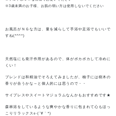
※3歳未満のお子様、お肌の弱い方は使用しないでください
お風呂がＮＧな方は、量を減らして手浴や足浴でもいいで
すね(*^^*)
天然塩にも発汗作用があるので、体がポカポカして冷めに
くい！
ブレンドは和精油でそろえてみましたが、柚子には樹木の
香りが合うかな～と個人的には思うので・・
サイプレスやスイートマジョラムなんかもおすすめです★
森林浴をしているような爽やかな香りに包まれて心もほっ
こりリラックスε-(´∀｀*)