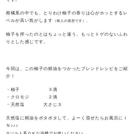
柑橘系の中でも、とりわけ柚子の香りは心がホッとするレ
ベルが高い気がします
（個人の感想です）。
柚子を搾ったのとはちょっと違う、もっとトゲのないふわ
りとした感じです。
今回は、この柚子の精油をつかったブレンドレシピをご紹
介！
・柚子 ３滴
・クロモジ ２滴
・天然塩 大さじ３
天然塩に精油をポタポタして、よーく混ぜたらお風呂にＩ
Ｎ♪♪♪
※ソルト系ＯＫな浴槽でお使いください