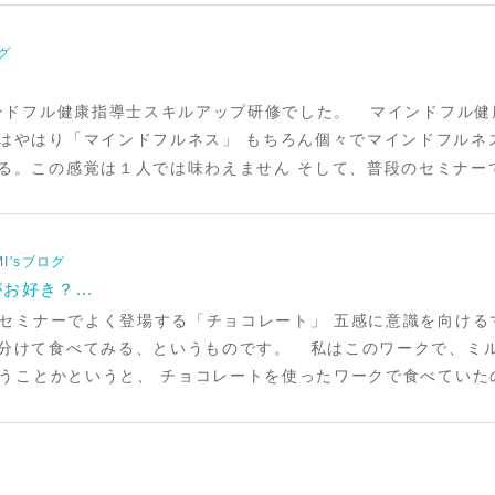
グ
！
インドフル健康指導士スキルアップ研修でした。 マインドフル
はやはり「マインドフルネス」 もちろん個々でマインドフルネ
る。この感覚は１人では味わえません そして、普段のセミナーで
MI'sブログ
好き？...
セミナーでよく登場する「チョコレート」 五感に意識を向ける
分けて食べてみる、というものです。 私はこのワークで、ミ
うことかというと、 チョコレートを使ったワークで食べていたのが