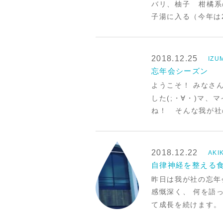
バリ、柚子 柑橘系
子湯に入る（今年は
2018.12.25
IZU
忘年会シーズン
ようこそ！ みなさ
した(;・∀・)マ
ね！ そんな我が社の
2018.12.22
AK
自律神経を整える食べ
昨日は我が社の忘年
感慨深く、 何を語
て成長を続けます。