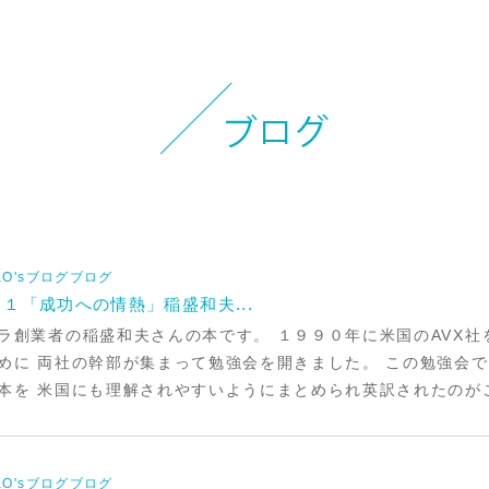
お知らせ
イベント
ブログ
スケジュール
お問い合わせ
IKO'sブログブログ
プライバシーポリシー
１「成功への情熱」稲盛和夫...
ラ創業者の稲盛和夫さんの本です。 １９９０年に米国のAVX
特定商取引法について
めに 両社の幹部が集まって勉強会を開きました。 この勉強会
本を 米国にも理解されやすいようにまとめられ英訳されたのがこ
マインドフル・ライフコーチ
法人の方はこちら
IKO'sブログブログ