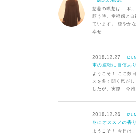
慈悲の瞑想は、 私
願う時、幸福感と自
ています。 穏やか
幸せ...
2018.12.27
IZU
車の運転に自信ありま
ようこそ！ ここ数
スを多く聞く気が
したが、実際 今踏ん
2018.12.26
IZU
冬にオススメの香
ようこそ！ 今日は