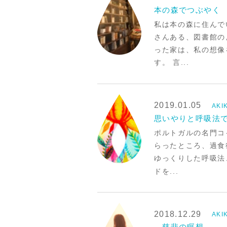
本の森でつぶやく 
私は本の森に住んで
さんある、図書館の
った家は、私の想像
す。 言...
2019.01.05
AK
思いやりと呼吸法で
ポルトガルの名門コ
らったところ、過食
ゆっくりした呼吸法
ドを...
2018.12.29
AK
慈悲の瞑想