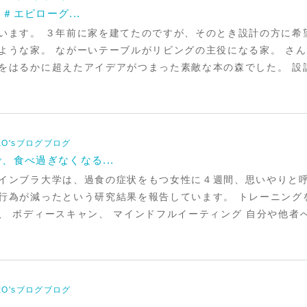
＃エピローグ...
オンラインストアへ
います。 ３年前に家を建てたのですが、そのとき設計の方に希
ような家。 ながーいテーブルがリビングの主役になる家。 さ
をはるかに超えたアイデアがつまった素敵な本の森でした。 設
IKO'sブログブログ
、食べ過ぎなくなる...
インブラ大学は、過食の症状をもつ女性に４週間、思いやりと
行為が減ったという研究結果を報告しています。 トレーニング
、 ボディースキャン、 マインドフルイーティング 自分や他者
IKO'sブログブログ