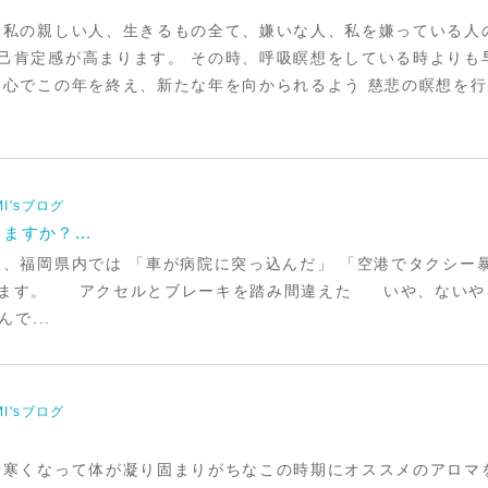
、私の親しい人、生きるもの全て、嫌いな人、私を嫌っている人
己肯定感が高まります。 その時、呼吸瞑想をしている時よりも
な心でこの年を終え、新たな年を向かられるよう 慈悲の瞑想を行
MI'sブログ
すか？...
日、福岡県内では 「車が病院に突っ込んだ」 「空港でタクシー
します。 アクセルとブレーキを踏み間違えた いや、ないや
で...
MI'sブログ
り
、寒くなって体が凝り固まりがちなこの時期にオススメのアロマをご