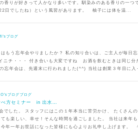
の香りが好きって人かなり多いです。馴染みのある香りの一つで
22日でしたね）という風習があります。 柚子には体を温...
MI'sブログ
んはもう忘年会やりましたか？ 私の知り合いは、ご主人が毎日
、マイニチ・・・ 付き合いも大変ですね お酒を飲むときは同じ
忘年会は、先週末に行われました(^^) 当社は創業３年目に入っ
IKO'sブログブログ
方セミナー in 出水...
会でした。 スタッフにはこの１年本当に苦労かけ、 たくさん
っても楽しい、幸せ！そんな時間を過ごしました。 当社は来年
 今年一年お世話になった皆様にも心よりお礼申し上げます。 そ