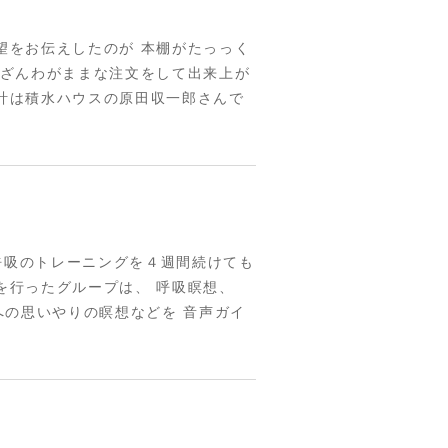
望をお伝えしたのが 本棚がたっっく
んざんわがままな注文をして出来上が
計は積水ハウスの原田収一郎さんで
呼吸のトレーニングを４週間続けても
を行ったグループは、 呼吸瞑想、
への思いやりの瞑想などを 音声ガイ