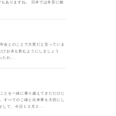
もありますね。 日本では冬至に柚
忘年会とのことで大変だと言っていま
分だけお水も飲むようにしましょう
たわ...
のことを一緒に乗り越えてきただけに
も、すべてのご縁と出来事を大切にし
して、今日１２月２...