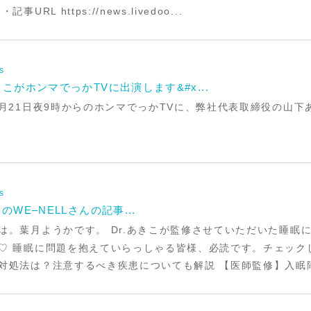
RL https://news.livedoo...
s
きこがホンマでっかTVに出演します&#x...
6月21日夜9時からのホンマでっかTVに、弊社代表取締役の山下
s
のWE–NELLさんの記事...
。葉月ようかです。 Dr.あきこが監修させていただいた睡眠に関
♡ 睡眠に問題を抱えていらっしゃる皆様、必読です。チェック
対処法は？注意するべき疾患についても解説 【医師監修】入眠障