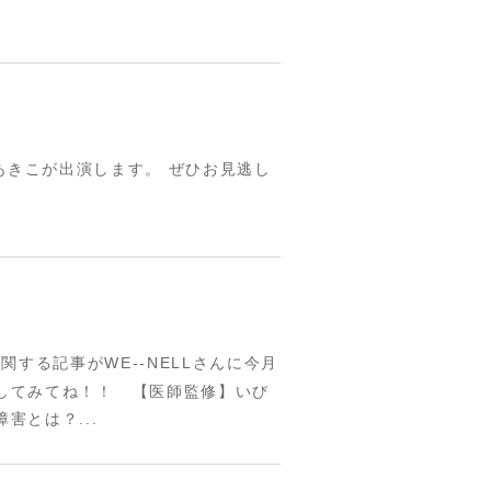
あきこが出演します。 ぜひお見逃し
する記事がWE--NELLさんに今月
してみてね！！ 【医師監修】いび
害とは？...