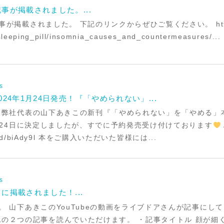
事が掲載されました。...
オンラインストアへ
掲載されました。 下記のリンクからぜひご覧ください。 https://
sleeping_pill/insomnia_causes_and_countermeasures/...
s
24年1月24日発売！『「やめられない」...
は弊社代表の山下あきこの新刊『「やめられない」を「やめる」
1月24日に決定しましたが、すでに予約発売受け付けております
sia/d/biAdy9l 本をご購入いただいた皆様には...
s
に掲載されました！...
。 山下あきこのYouTubeの動画をライブドアさんが記事にし
の２つの記事を読んでいただけます。 ・記事タイトル 顔が細