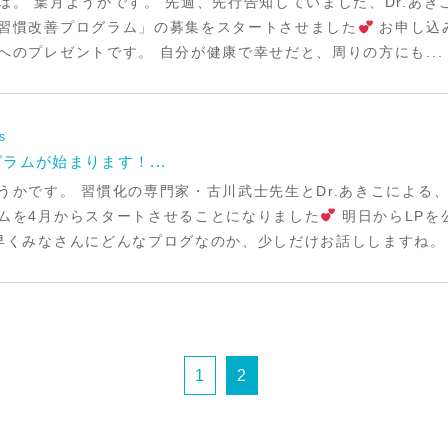
は。 葉月ようかです。 先週、先行告知していました、Dr.あ
習慣改善プログラム」の募集をスタートさせました
お申し込
へのプレゼントです。 自分が健康で幸せだと、周りの方にも...
s
ラムが始まります！...
うかです。 習慣化の専門家・古川武士先生とDr.あきこによる
ムを4月からスタートさせることになりました
明日からLPを
早くみなさんにどんなプログなのか、少しだけお話ししますね。 「
1
2