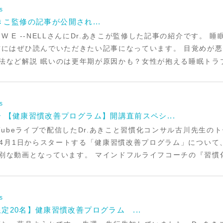
s
あきこ監修の記事が公開され...
W E --NELLさんにDr.あきこが監修した記事の紹介です。
方にはぜひ読んでいただきたい記事になっています。 目覚めが
法など解説 眠いのは更年期が原因かも？女性が抱える睡眠トラブ
s
 【健康習慣改善プログラム】開講直前スペシ...
uTubeライブで配信したDr.あきこと習慣化コンサル古川先生
4月1日からスタートする「健康習慣改善プログラム」について
別な動画となっています。 マインドフルライフコーチの『習慣化
s
定20名】健康習慣改善プログラム ...