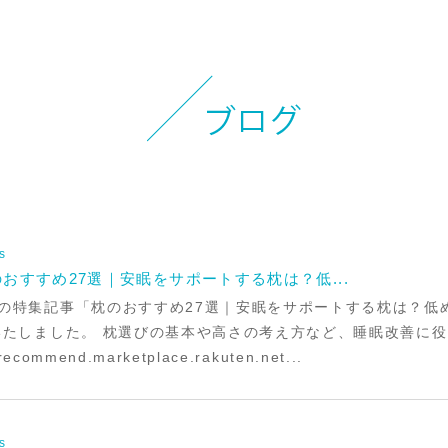
お知らせ
イベント
ブログ
スケジュール
お問い合わせ
s
プライバシーポリシー
おすすめ27選｜安眠をサポートする枕は？低...
の特集記事「枕のおすすめ27選｜安眠をサポートする枕は？低
特定商取引法について
いたしました。 枕選びの基本や高さの考え方など、睡眠改善に
commend.marketplace.rakuten.net...
マインドフル・ライフコーチ
法人の方はこちら
s