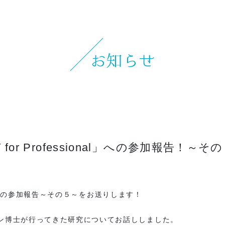
お知らせ
イベント
ブログ
スケジュール
お問い合わせ
プライバシーポリシー
for Professional」への参加報告！～そ
特定商取引法について
マインドフル・ライフコーチ
ionalへの参加報告～その５～をお送りします！
法人の方はこちら
ーン博士が行ってきた研究についてお話ししました。