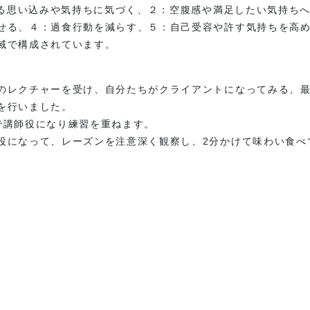
対する思い込みや気持ちに気づく、２：空腹感や満足したい気持ち
オンラインストアへ
せる、４：過食行動を減らす、５：自己受容や許す気持ちを高
域で構成されています。
レクチャーを受け、自分たちがクライアントになってみる、最後にT
を行いました。
で講師役になり練習を重ねます。
役になって、レーズンを注意深く観察し、2分かけて味わい食べ