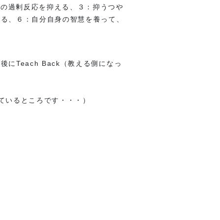
への過剰反応を抑える、３：抑うつや
める、６：自分自身の智慧を養って、
each Back（教える側になっ
ているところです・・・）