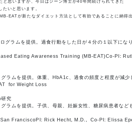
たと思いますが、今日はジーン博士が40年間続けられてきた
介したいと思います。
オンラインストアへ
.とMB-EATが新たなダイエット方法として有効であることに納
プログラムを提供。
過食行動をした日が４分の１以下にな
-Based Eating Awareness Training (MB-EAT)Co-PI: Rut
プログラムを提供。体重、
HbA1c、過食の頻度と程度が減
T for Weight Loss
の研究
プログラムを提供。子供、母親、
妊娠女性、糖尿病患者なども
n FranciscoPI: Rick Hecht, M.D., Co-PI: Elissa Epel,