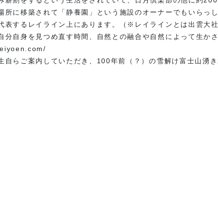
場所に移築されて「静養園」という施設のオーナーでもいらっ
代表するレイライン上にあります。（※レイラインとは出雲大
自分自身を見つめ直す時間、自然との融合や自然によって生か
eiyoen.com/
生自らご案内していただき、100年前（？）の雪解け富士山湧