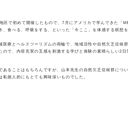
オンラインストアへ
関東地区で初めて開催したもので、7月にアメリカで学んできた「M
き、食べる、呼吸をする、といった「今ここ」を体感する瞑想
域医療とヘルスツーリズムの両輪で、地域活性や自然欠乏症候
たので、内容充実の五感を刺激する学びと体験の素晴らしい2日
であることはもちろんですが、山本先生の自然欠乏症候群につ
は私個人的にもとても興味深いものでした。