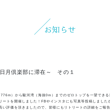
お知らせ
イベント
ブログ
スケジュール
お問い合わせ
プライバシーポリシー
ート～日月倶楽部に滞在～ その１
特定商取引法について
マインドフル・ライフコーチ
高3,776m）から駿河湾（海抜0m）までのゼロトップを一望で
フルリトリートを開催しました！FBやインスタにも写真等投稿しまし
法人の方はこちら
高い評価を頂きましたので、皆様にもリトリートの詳細をご報