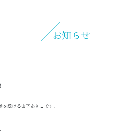
お知らせ
イベント
ブログ
スケジュール
お問い合わせ
プライバシーポリシー
！
特定商取引法について
動を続ける山下あきこです。
マインドフル・ライフコーチ
法人の方はこちら