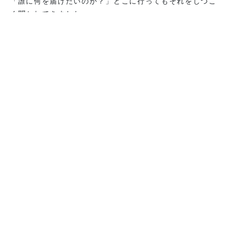
「誰に何を届けたいのか？」どこに行ってもそれをしつこ
く聞かれてきました。
うまく答えられないと「まだまだ絞り込めてないなあ〜」
と言われます。
それを、エフェクチュエーションに対してコーゼーション
causationと言います。因果があって成り立つ考え方で
す。
しかし、自分が何者か、何がしたいのか、何を持っている
か、から始まるイノベーションもありなのです！
２日目のワークショップで、実際に自分について見つめて
書きこむ時間がありました。マインドフルな時間です。
自分を向き合う。私は誰！？私は何を持っている！？など
など、書き出すことで広がります。