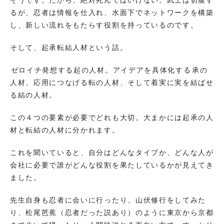
そうです。だから、絶対死んではいけない。武士は切腹す
るが、忍者は情報を仕入れ、水面下でネットワークを構築
し、新しい流れをもたらす役割を持っているのです。
そして、起承転結人材という話。
ゼロイチ発想する起の人材。アイデアを具体化する承の
人材、応用につなげる転の人材、そして着実に実を結ばせ
る結の人材。
この４つの要素が必要でどれも大切。大まかには起承の人
材と転結の人材に分かれます。
これを聞いていると、自分はどんなタイプか、どんな人が
会社に必要で誰がどんな役割を果たしているかが見えてき
ました。
先生自身も忍者に会いに行ったり、山伏修行をしてみた
り、松尾芭蕉（忍者だった説あり）のように東京から京都