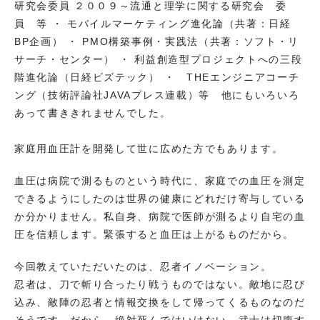
研究会委員 ２００９～流通と理学に関する研究会 委
員 等 ・ モバイルマーケティング進化論（共著：日経
BP企画） ・ PMO構築事例・実践法（共著：ソフト・リ
サーチ・センター） ・ 利益創造型プロジェクトへの三段
階進化論（日経ビズテック） ・ THEエンジニアコーチ
ング（技術評論社JAVAプレス連載）等 他にもいろいろ
あって書ききれませんでした。
家庭用血圧計を開発して世に広めた方でもあります。
血圧は病院で測るものという時代に、家庭での血圧を測定
できるようにしたのは世界の健康にどれだけ寄与している
か分かりません。私自身、病院で医師が測るより自宅の血
圧を信頼します。緊張すると血圧は上がるものだから。
今回教えていただいたのは、忍者イノベーション。
忍者は、刀で斬り合ったり戦うものではない。敵地に忍び
込み、敵陣の忍者と情報交換をして帰ってくるものなのだ