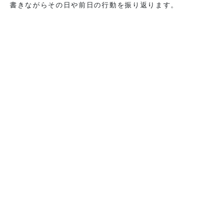
書きながらその日や前日の行動を振り返ります。
乗ったら自動的にスマホにデータが飛ぶ体重計を使ってい
ましたが、うまく連動しなくなったので手帳に書くように
なりました。
これが良かった。
やっぱり書くって大事だなー！
健康意識を高めるには記録、記録、記録。
そして誰かと共有するとさらにモチベーションがアップし
ます！
ダイエット、禁酒、禁煙、運動増やす、睡眠時間を一定に
するなど、
生活改善したい方はとにかく記録してみてくださいね。