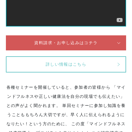
お知らせ
イベント
ブログ
資料請求・お申し込みはコチラ
スケジュール
お問い合わせ
詳しい情報はこちら
プライバシーポリシー
各種セミナーを開催していると、参加者の皆様から
「マイ
特定商取引法について
ンドフルネスや正しい健康法を自分の現場でも伝えたい」
との声がよく聞かれます。
単回セミナーに参加し知識を養
マインドフル・ライフコーチ
うことももちろん大切ですが、早く人に伝えられるように
なりたい！という方のために、
この度「マインドフルネス
法人の方はこちら