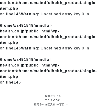
content/themes/maindfulhelth_product/single-
item.php
on line
145
Warning
: Undefined array key 0 in
/home/xs491849/mindful-
health.co.jp/public_html/wp-
content/themes/maindfulhelth_product/single-
item.php
on line
145
Warning
: Undefined array key 0 in
/home/xs491849/mindful-
health.co.jp/public_html/wp-
content/themes/maindfulhelth_product/single-
item.php
on line
145
福岡オフィス
〒810-0001
福岡市中央区天神 一丁目 9-17