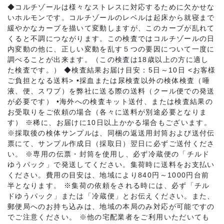
◆コルチゾールは様々なストレスに対応するために欠かせな
オンラインストアへ
いホルモンです。コルチゾールのレベルは起床から就寝まで
緩やかなカーブを描いて変動しますが、このカーブが乱れて
くると不調につながります。この検査ではコルチゾールの日
内変動の他に、正しい変動を乱す５つの要因について一度に
調べることが出来ます。（この検査は18歳以上の方に適し
た検査です。） ◆検査結果お届け目安：5日～10日 <お客様
ご負担となる送料> •採血または尿検査以外の検体検査（唾
液、便、スワブ）を弊社に送る際の送料（クール便での発送
が必要です） •海外への検査キット送付、または検査結果の
お受取りをご依頼の場合（各々に送料が別途必要となりま
す） ※稀に、お届けに10日以上かかる場合もございます。
※採取後の検体サンプルは、同梱の返送用封筒および送付伝
票にて、サンプル作成日（採取日）翌日に必ずご送付くださ
い。 ※専用の伝票・封筒を使用し、必ず冷蔵便の「チルド
ゆうパック」で発送してください。集荷時に送料をお支払い
ください。費用の目安は、地域により840円～1000円台前
半となります。 ※集荷の依頼をされる時には、必ず「チル
ドゆうパック」または「冷蔵便」とお伝えください。また、
郵便局へのお持ち込みは、地域の本局のみ対応が可能ですの
でご注意ください。 ※他の宅配業者をご利用いただいても