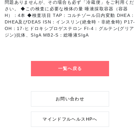
問題ありませんが、その場合も必ず「冷蔵便」をご利用くだ
さい。 ◆この検査に必要な検体の量 唾液採取容器（容器
H）：4本 ◆検査項目 TAP：コルチゾール日内変動 DHEA：
DHEA及びDEAS ISN：インスリン(絶食時・非絶食時) P17‐
OH：17‐ヒドロキシプロゲステロン FI-4：グルテン(グリア
ジン)抗体、SIgA MB2-S：総唾液SIgA
一覧へ戻る
お問い合わせ
マインドフルヘルスHPへ