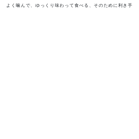
よく噛んで、ゆっくり味わって食べる、そのために利き手
ではない方の手を使って食べてみる、一度試してみてくだ
さい。
再度まで読んんでくださってありがとうございました。
それでは今日はここまで♡
葉月ようか
7月開講マインドフル・イーティング講座
https://mindfuleating-monclass.peatix.com
マインドフルライフコーチベーシック講座無料説明会
https://mlcb-briefingsessionforjun2023.peatix.com
一覧に戻る