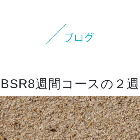
お知らせ
イベント
ブログ
スケジュール
お問い合わせ
MBSR8週間コースの２
プライバシーポリシー
特定商取引法について
マインドフル・ライフコーチ
法人の方はこちら