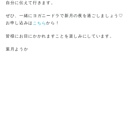
自分に伝えて行きます。
ぜひ、一緒にヨガニードラで新月の夜を過ごしましょう♡
お申し込みは
から！
こちら
皆様にお目にかかれますことを楽しみにしています。
葉月ようか
一覧に戻る
福岡オフィス
〒810-0001
福岡市中央区天神 一丁目 9-17
福岡天神フコク生命ビル 15階