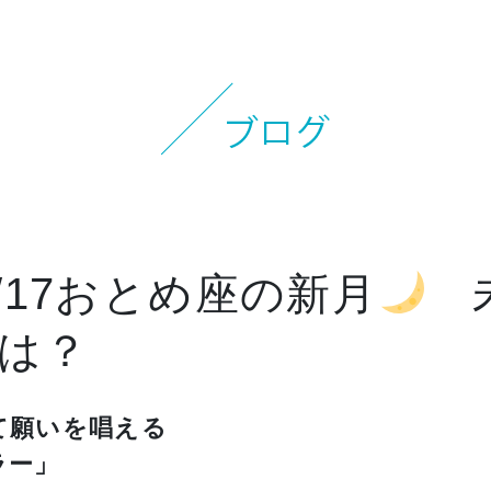
お知らせ
イベント
ブログ
スケジュール
お問い合わせ
9/17おとめ座の新月
未
プライバシーポリシー
は？
特定商取引法について
マインドフル・ライフコーチ
て願いを唱える
ラー」
法人の方はこちら