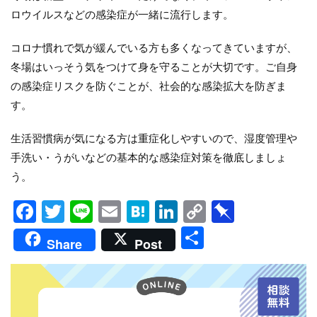
ロウイルスなどの感染症が一緒に流行します。
コロナ慣れで気が緩んでいる方も多くなってきていますが、
冬場はいっそう気をつけて身を守ることが大切です。ご自身
の感染症リスクを防ぐことが、社会的な感染拡大を防ぎま
す。
生活習慣病が気になる方は重症化しやすいので、湿度管理や
手洗い・うがいなどの基本的な感染症対策を徹底しましょ
う。
Facebook
Twitter
Line
Email
Hatena
LinkedIn
Copy
Pinboar
Link
共
Share
Post
有