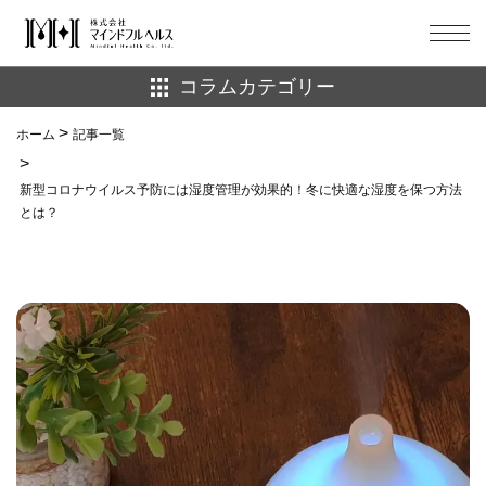
コラムカテゴリー
ホーム
ホーム
記事一覧
well-being
ダイエット
記事一覧
新型コロナウイルス予防には湿度管理が効果的！冬に快適な湿度を保つ方法
マインドフルネス
健康
とは？
お問い合わせ
栄養
注目記事
生理
睡眠
美容
習慣化
脱依存
自然環境
マインドフルヘルス公式サイトへ