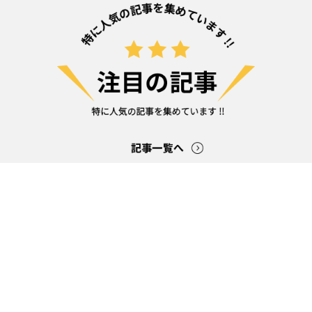
炭酸水はアルカリ性？アルカリ性の食品を食
脳の意