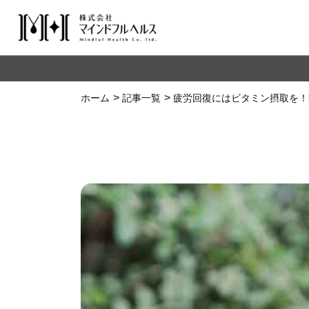
ホーム
記事一覧
疲労回復にはビタミン摂取を！
well-being
ダイエット
注目記事
生理
脱依存
自然環境