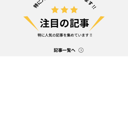
炭酸水はアルカリ性？アルカリ性の食品を食
脳の意
べれば健康になれる？
大切な