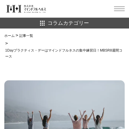
コラムカテゴリー
ホーム
ホーム
記事一覧
well-being
ダイエット
記事一覧
1Dayプラクティス・デーはマインドフルネスの集中練習日！MBSR8週間コ
マインドフルネス
健康
ース
お問い合わせ
栄養
注目記事
生理
睡眠
美容
習慣化
脱依存
自然環境
マインドフルヘルス公式サイトへ