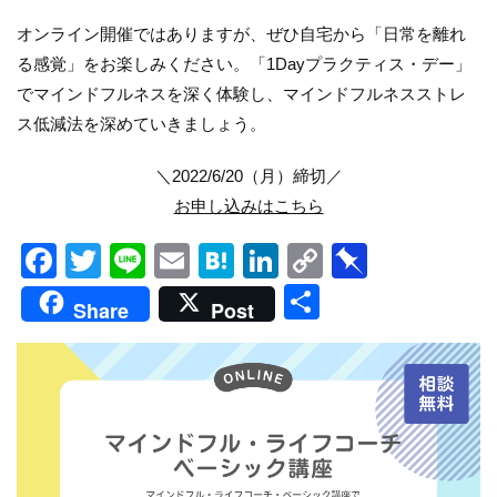
オンライン開催ではありますが、ぜひ自宅から「日常を離れ
る感覚」をお楽しみください。「1Dayプラクティス・デー」
でマインドフルネスを深く体験し、マインドフルネスストレ
ス低減法を深めていきましょう。
＼2022/6/20（月）締切／
お申し込みはこちら
Facebook
Twitter
Line
Email
Hatena
LinkedIn
Copy
Pinboar
Link
共
Share
Post
有