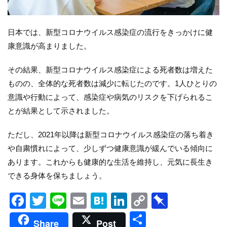
日本では、新型コロナウイルス感染症の流行をきっかけに健
康意識が高まりました。
その結果、新型コロナウイルス感染症による死者数は増えた
ものの、全体的な死者数は減少に転じたのです。1人ひとりの
意識や行動によって、感染症や病気のリスクを下げられるこ
とが結果として示されました。
ただし、2021年以降は新型コロナウイルス感染症の落ち着き
や自粛慣れによって、少しずつ健康意識が緩んでいる傾向に
あります。これからも健康的な生活を維持し、元気に長生き
できる身体を保ちましょう。
Facebook
Twitter
Line
Email
Hatena
LinkedIn
Copy
Pinboar
Link
共
Share
Post