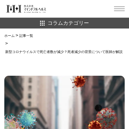
コラムカテゴリー
ホーム
ホーム
記事一覧
well-being
ダイエット
記事一覧
新型コロナウイルスで死亡者数が減少？死者減少の背景について医師が解説
マインドフルネス
健康
お問い合わせ
栄養
注目記事
生理
睡眠
美容
習慣化
脱依存
自然環境
マインドフルヘルス公式サイトへ