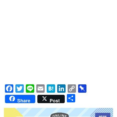
Facebook
Twitter
Line
Email
Hatena
LinkedIn
Copy
Pinboar
Link
共
Share
Post
有