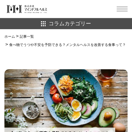
コラムカテゴリー
ホーム
ホーム
記事一覧
well-being
ダイエット
食べ物でうつや不安を予防できる？メンタルヘルスを改善する食事って？
記事一覧
マインドフルネス
健康
お問い合わせ
栄養
注目記事
生理
睡眠
美容
習慣化
脱依存
自然環境
マインドフルヘルス公式サイトへ