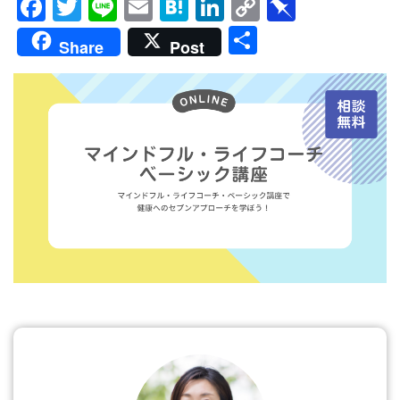
Facebook
Twitter
Line
Email
Hatena
LinkedIn
Copy
Pinboar
Link
共
Share
Post
有