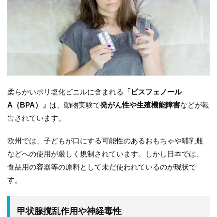
柔らかいポリ塩化ビニルに含まれる
「ビスフェノール
A（BPA）」
は、動物実験で
発がん性や生殖機能障害
などが報
告されています。
欧州では、子どもが口にする可能性のあるおもちゃや哺乳瓶
などへの使用が厳しく規制されています。しかし日本では、
食品用の容器等の原料として未だ使われているのが現状で
す。
甲状腺撹乱作用や神経毒性