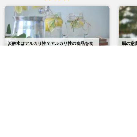
炭酸水はアルカリ性？アルカリ性の食品を食
脳の意
べれば健康になれる？
大切な
2022.03.23
2021.1
炭酸水はアルカリ性？アルカリ性の食品を食べれば健康になれる？