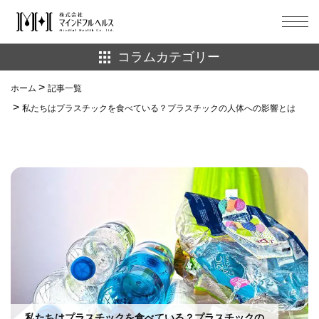
コラムカテゴリー
ホーム
ホーム
記事一覧
well-being
ダイエット
私たちはプラスチックを食べている？プラスチックの人体への影響とは
記事一覧
マインドフルネス
健康
お問い合わせ
栄養
注目記事
生理
睡眠
美容
習慣化
脱依存
自然環境
マインドフルヘルス公式サイトへ
私たちはプラスチックを食べている？プラスチックの